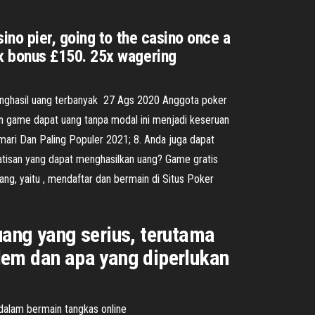
no pier, going to the casino once a
x bonus £150. 25x wagering
enghasil uang terbanyak 27 Ags 2020 Anggota poker
in game dapat uang tanpa modal ini menjadi keseruan
emari Dan Paling Populer 2021; 8. Anda juga dapat
atisan yang dapat menghasilkan uang? Game gratis
g, yaitu , mendaftar dan bermain di Situs Poker
ang yang serius, terutama
dem dan apa yang diperlukan
i dalam bermain tangkas online