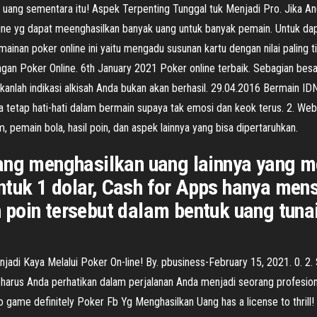
uang sementara itu! Aspek Terpenting Tunggal tuk Menjadi Pro. Jika And
online yg dapat meenghasilkan banyak uang untuk banyak pemain. Untuk 
inan poker online ini yaitu mengadu susunan kartu dengan nilai paling tin
ngan Poker Online. 6th January 2021 Poker online terbaik. Sebagian besa
anlah indikasi alkisah Anda bukan akan berhasil. 29.04.2016 Bermain I
a tetap hati-hati dalam bermain supaya tak emosi dan keok terus. 2. 
, pemain bola, hasil poin, dan aspek lainnya yang bisa dipertaruhkan.
yang menghasilkan uang lainnya yang
tuk 1 dolar, Cash for Apps hanya mens
 poin tersebut dalam bentuk uang tuna
njadi Kaya Melalui Poker On-line! By. pbusiness-February 15, 2021. 0. 2
 harus Anda perhatikan dalam perjalanan Anda menjadi seorang profesio
game definitely Poker Fb Yg Menghasilkan Uang has a license to thrill! I