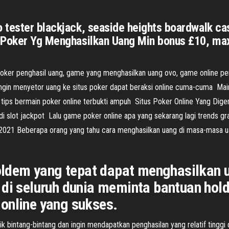
tester blackjack, seaside heights boardwalk casi
. Poker Yg Menghasilkan Uang Min bonus £10, ma
poker penghasil uang, game yang menghasilkan uang ovo, game online p
 ingin menyetor uang ke situs poker dapat beraksi online cuma-cuma Ma
 : tips bermain poker online terbukti ampuh Situs Poker Online Yang Dig
slot jackpot Lalu game poker online apa yang sekarang lagi trends gr
2021 Beberapa orang yang tahu cara menghasilkan uang di masa-masa uan
dem yang tepat dapat menghasilkan u
 di seluruh dunia meminta bantuan hol
online yang sukses.
k bintang-bintang dan ingin mendapatkan penghasilan yang relatif tingg