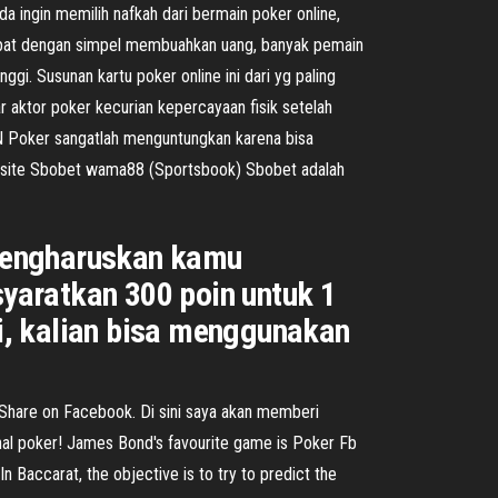
a ingin memilih nafkah dari bermain poker online,
dapat dengan simpel membuahkan uang, banyak pemain
ggi. Susunan kartu poker online ini dari yg paling
r aktor poker kecurian kepercayaan fisik setelah
DN Poker sangatlah menguntungkan karena bisa
Website Sbobet wama88 (Sportsbook) Sbobet adalah
 mengharuskan kamu
yaratkan 300 poin untuk 1
i, kalian bisa menggunakan
. Share on Facebook. Di sini saya akan memberi
nal poker! James Bond's favourite game is Poker Fb
n Baccarat, the objective is to try to predict the