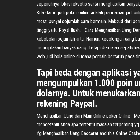
sepenuhnya lokasi eksotis serta menghasilkan banyak 
Kita Game judi poker online adalah permainan judi 
mesti punyai sejumlah cara bermain. Maksud dari perma
tinggi yaitu Royal flush,… Cara Menghasilkan Uang De
kebobolan sejumlah arta. Namun, kecolongan uang buk
menciptakan banyak uang. Tetapi demikian sepatutny
web judi bola online di mana pemain bertaruh pada tim
Tapi beda dengan aplikasi 
mengumpulkan 1.000 poin un
dolarnya. Untuk menukarkan
rekening Paypal.
Menghasilkan Uang dari Main Online poker Online : Me
mengetahui Anda apa tertentu masalah terpenting yg
Yg Menghasilkan Uang Baccarat and this Online Casino 