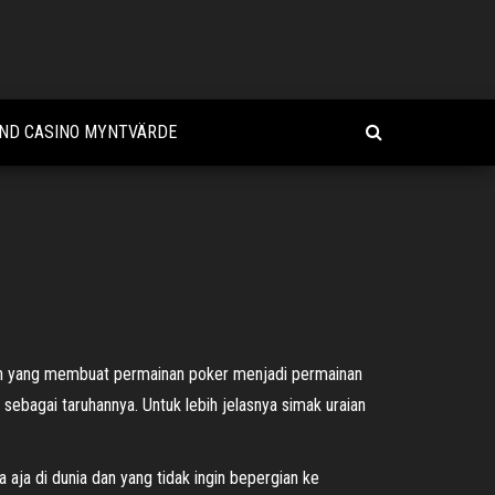
ND CASINO MYNTVÄRDE
ilah yang membuat permainan poker menjadi permainan
bagai taruhannya. Untuk lebih jelasnya simak uraian
aja di dunia dan yang tidak ingin bepergian ke