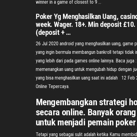
winner in a game of closest to 9 …
Poker Yg Menghasilkan Uang, casino 
week. Wager. 18+. Min deposit £10
(deposit + …
26 Jul 2020 android yang menghasilkan uang, game 
yang ingin bermula membangun bankroll tetapi tidak
yang lebih dari pada games online lainnya. Baca juga
memenangkan uang untuk mengubah hidup dengan judi 
yang bisa menghasilkan uang saat ini adalah 12 Feb 
Online Tepercaya.
Mengembangkan strategi hol
secara online. Banyak orang
untuk menjadi pemain poker 
Tetapi yang sebagai sulit adalah ketika Kamu membidi