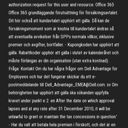
authorization request for this user and resource. Office 365
Office 365 grundläggande förutsättning för försäkringsavtalet.
Dit hör också att kundavtalet upphört att gälla. Då kan de
försäkringsmoment som är knutna till kundavtalet ändras så
att eventuella avvikelser från SPPs normala villkor, inklusive
premier och avgifter, bortfaller. - Kupongkoden har upphört att
gälla. Rabattkoder upphör att gälla i slutet av kalenderåret och
måste förlängas av din organisation (utan extra kostnad).
Fråga: Kontakt Om du har några frågor om Dell Advantage for
Employees och hur det fungerar skickar du ett e-
postmeddelande till Dell_Advantage_EMEA@Dell.com. sv Om
behörigheten har upphört att gälla ska sökanden uppfylla
kravet under punkt e 2. en After the date on which approval
lapses and at any rate after 31 December 2010, it will be
unlawful to grant or maintain the tax concessions in question.’
- Har du valt att betala hela premien i förskott, och det är en