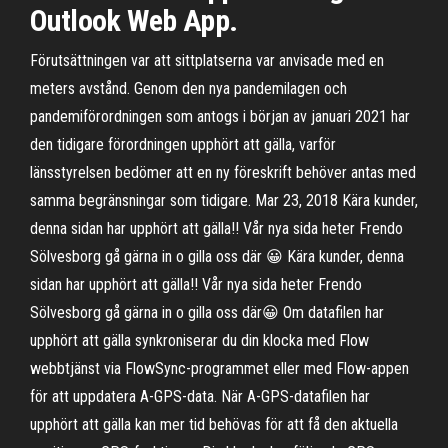
Outlook Web App.
Förutsättningen var att sittplatserna var anvisade med en
meters avstånd. Genom den nya pandemilagen och
pandemiförordningen som antogs i början av januari 2021 har
den tidigare förordningen upphört att gälla, varför
länsstyrelsen bedömer att en ny föreskrift behöver antas med
samma begränsningar som tidigare. Mar 23, 2018 Kära kunder,
denna sidan har upphört att gälla!! Vår nya sida heter Frendo
Sölvesborg gå gärna in o gilla oss där 😀 Kära kunder, denna
sidan har upphört att gälla!! Vår nya sida heter Frendo
Sölvesborg gå gärna in o gilla oss där😀 Om datafilen har
upphört att gälla synkroniserar du din klocka med Flow
webbtjänst via FlowSync-programmet eller med Flow-appen
för att uppdatera A-GPS-data. När A-GPS-datafilen har
upphört att gälla kan mer tid behövas för att få den aktuella