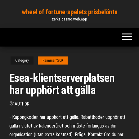
Skip
wheel of fortune-spelets prisbelönta
to
zerkaloaemo.web.app
the
content
Category
Reimmer4209
Esea-klientserverplatsen
har upphört att gälla
By
AUTHOR
- Kupongkoden har upphört att gälla. Rabattkoder upphör att
gälla i slutet av kalenderåret och måste förlängas av din
organisation (utan extra kostnad). Fråga: Kontakt Om du har