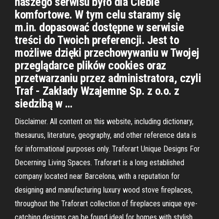
naszego serwisu było dla Ciebie
komfortowe. W tym celu staramy się
m.in. dopasować dostępne w serwisie
treści do Twoich preferencji. Jest to
możliwe dzięki przechowywaniu w Twojej
przeglądarce plików cookies oraz
przetwarzaniu przez administratora, czyli
Traf - Zakłady Wzajemne Sp. z o.o. z
siedzibą w …
Disclaimer. All content on this website, including dictionary,
thesaurus, literature, geography, and other reference data is
for informational purposes only. Traforart Unique Designs For
Decerning Living Spaces. Traforart is a long established
company located near Barcelona, with a reputation for
designing and manufacturing luxury wood stove fireplaces,
throughout the Traforart collection of fireplaces unique eye-
catching designs can be found ideal for homes with stylish