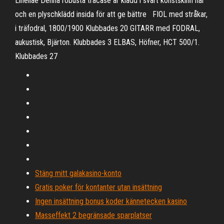
Linellae Denna robusta träcase är klädd i svart konstskinn har
och en plyschklädd insida för att ge bättre FIOL med stråkar,
i träfodral, 1800/1900 Klubbades 20 GITARR med FODRAL,
aukustisk, Bjärton. Klubbades 3 ELBAS, Höfner, HCT 500/1.
Klubbades 27
Stäng mitt galakasino-konto
Gratis poker för kontanter utan insättning
Ingen insättning bonus koder kännetecken kasino
Masseffekt 2 begränsade sparplatser