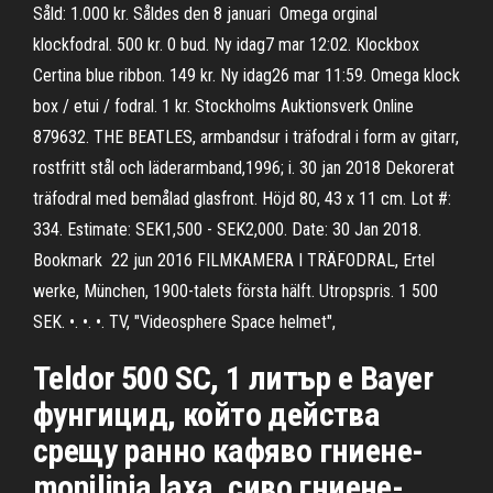
Såld: 1.000 kr. Såldes den 8 januari Omega orginal
klockfodral. 500 kr. 0 bud. Ny idag7 mar 12:02. Klockbox
Certina blue ribbon. 149 kr. Ny idag26 mar 11:59. Omega klock
box / etui / fodral. 1 kr. Stockholms Auktionsverk Online
879632. THE BEATLES, armbandsur i träfodral i form av gitarr,
rostfritt stål och läderarmband,1996; i. 30 jan 2018 Dekorerat
träfodral med bemålad glasfront. Höjd 80, 43 x 11 cm. Lot #:
334. Estimate: SEK1,500 - SEK2,000. Date: 30 Jan 2018.
Bookmark 22 jun 2016 FILMKAMERA I TRÄFODRAL, Ertel
werke, München, 1900-talets första hälft. Utropspris. 1 500
SEK. •. •. •. TV, "Videosphere Space helmet",
Teldor 500 SC, 1 литър е Bayer
фунгицид, който действа
срещу ранно кафяво гниене-
monilinia laxa, сиво гниене-