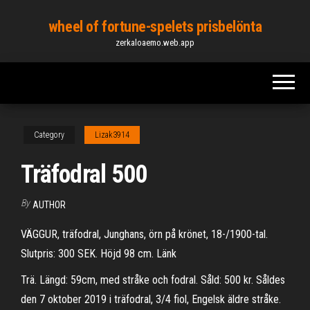
Skip
wheel of fortune-spelets prisbelönta
to
zerkaloaemo.web.app
the
content
Category
Lizak3914
Träfodral 500
By
AUTHOR
VÄGGUR, träfodral, Junghans, örn på krönet, 18-/1900-tal.
Slutpris: 300 SEK. Höjd 98 cm. Länk
Trä. Längd: 59cm, med stråke och fodral. Såld: 500 kr. Såldes
den 7 oktober 2019 i träfodral, 3/4 fiol, Engelsk äldre stråke.