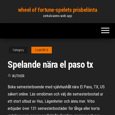
Skip
wheel of fortune-spelets prisbelönta
to
zerkaloaemo.web.app
the
content
Category
Lizak3914
Spelande nära el paso tx
By
AUTHOR
Boka semesterboende med självhushåll nära El Paso, TX, US
säkert online. Läs omdömen och välj din semesterbostad ur
ett stort utbud av Hus, Lägenheter och ännu mer. Vrbo
erbjuder över 131 semesterbostäder för långa eller korta