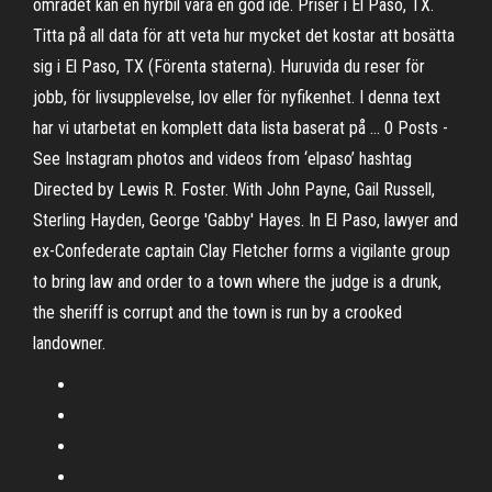
området kan en hyrbil vara en god idé. Priser i El Paso, TX.
Titta på all data för att veta hur mycket det kostar att bosätta
sig i El Paso, TX (Förenta staterna). Huruvida du reser för
jobb, för livsupplevelse, lov eller för nyfikenhet. I denna text
har vi utarbetat en komplett data lista baserat på … 0 Posts -
See Instagram photos and videos from ‘elpaso’ hashtag
Directed by Lewis R. Foster. With John Payne, Gail Russell,
Sterling Hayden, George 'Gabby' Hayes. In El Paso, lawyer and
ex-Confederate captain Clay Fletcher forms a vigilante group
to bring law and order to a town where the judge is a drunk,
the sheriff is corrupt and the town is run by a crooked
landowner.